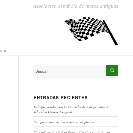
Asociación española de motos antiguas
cto
ENTRADAS RECIENTES
Todo preparado para la 4ª Prueba del Campeonato de
Velocidad Clasicas&Legends
Una previsiones de lluvia que se cumplieron
El rugido de las clásicas llega al Circuit Ricardo Tormo: