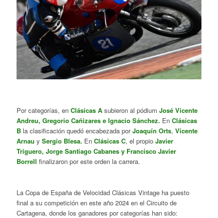
Por categorías, en
Clásicas A
subieron al pódium
José Vicente
Andreu, Gregorio Cañizares e Ignacio Sánchez.
En
Clásicas
B
la clasificación quedó encabezada por
Joaquín Orts
,
Vicente
Arnau
y
Sergio Blesa.
En
Clásicas C
, el propio
Javier
Triguero, Jorge Santiago Cabanes y Francisco Javier
Borrell
finalizaron por este orden la carrera.
La Copa de España de Velocidad Clásicas Vintage ha puesto
final a su competición en este año 2024 en el Circuito de
Cartagena, donde los ganadores por categorías han sido: