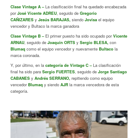
Clase Vintage A –
La clasificación final ha quedado encabezada
por
José Vicente ADREU
, seguido de
Gregorio
CAÑIZARES
y
Jesús BARAJAS,
siendo
Jovisa
el equipo
vencedor y Bultaco la marca ganadora
Clase Vintage B –
El primer puesto ha sido ocupado por
Vicente
ARNAU
, seguido de
Joaquín ORTS
y
Sergio BLESA,
con
Blumaq
como el equipo vencedor y nuevamente
Bultaco
la
marca coronada.
Y, por último, en la
categoría de Vintage C –
La clasificación
final ha sido para
Sergio FUERTES
, seguido de
Jorge Santiago
CABANES
y
Andrés SERRANO,
repitiendo como equipo
vencedor
Blumaq
y siendo
AJR
la marca vencedora de esta
categoría.