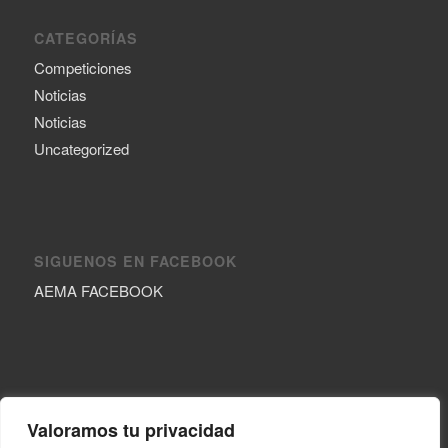
CATEGORÍAS
Competiciones
Noticias
Noticias
Uncategorized
SIGUENOS EN FACEBOOK
AEMA FACEBOOK
CONTACTO
Valoramos tu privacidad
Dirección:
Calle Costanilla del Remedio, 1. 13320 Vva.