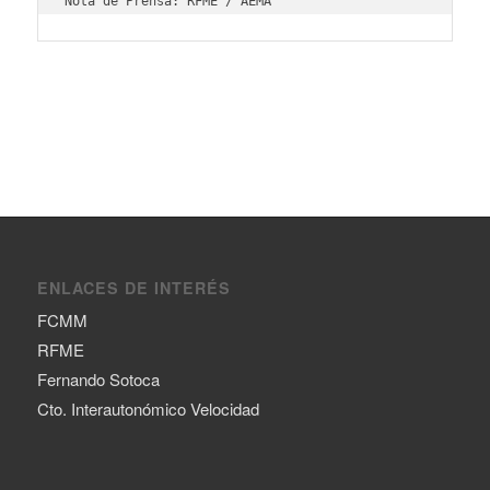
Nota de Prensa: RFME / AEMA
ENLACES DE INTERÉS
FCMM
RFME
Fernando Sotoca
Cto. Interautonómico Velocidad